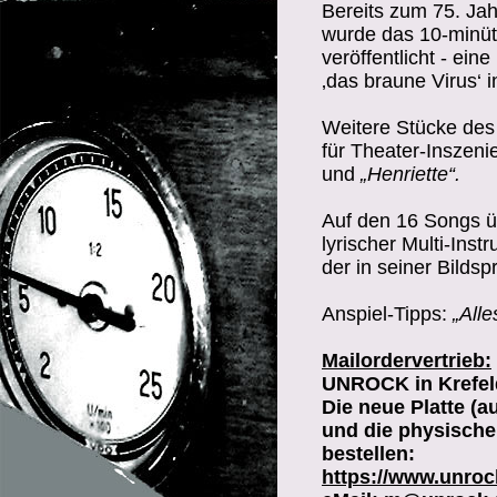
Bereits zum 75. Ja
wurde das 10-minüti
veröffentlicht - ein
‚das braune Virus‘ 
Weitere Stücke des
für Theater-Inszeni
und
„Henriette“.
Auf den 16 Songs üb
lyrischer Multi-Inst
der in seiner Bilds
Anspiel-Tipps:
„All
Mailordervertrieb:
UNROCK in Krefel
Die neue Platte (a
und die physische
bestellen:
https://www.unroc