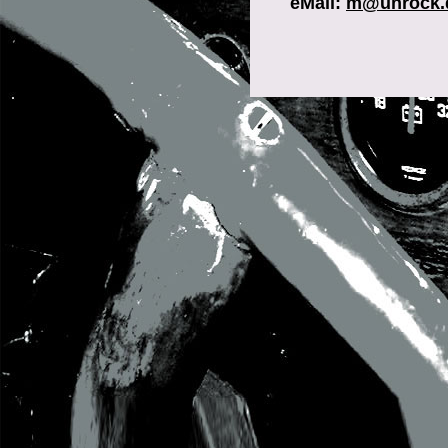
eMail:
m@unrock.