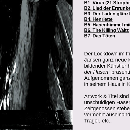
B1. Virus (21 Strop
B2. Lied der Ertrun
B3. Der Laden glänzt
B4. Henriette
B5. Hasenhimmel mit
B6. The Killing Waltz
B7. Das Töten
Der Lockdown im Fr
Jansen ganz neue kü
bildender Künstler 
der Hasen“
präsenti
Aufgenommen ganz a
in seinem Haus in K
Artwork & Titel si
unschuldigen Hase
Zeitgenossen stehen
vermehrt auseinand
Träger, etc..