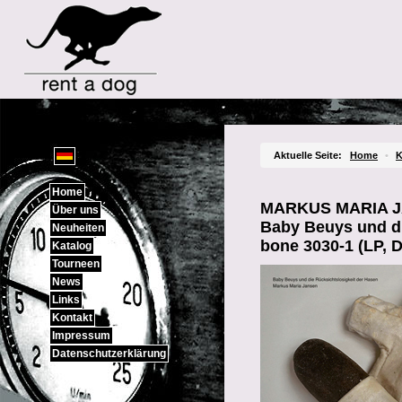
Sprachauswahl
Aktuelle Seite:
Home
•
K
Home
MARKUS MARIA 
Über uns
Baby Beuys und di
Neuheiten
bone 3030-1 (LP, 
Katalog
Tourneen
News
Links
Kontakt
Impressum
Datenschutzerklärung