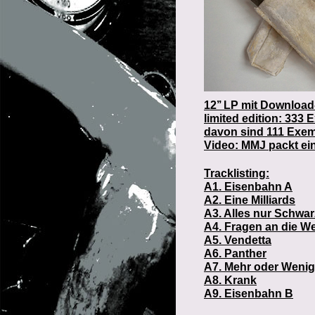
12’’ LP mit Downloa
limited edition: 333 
davon sind
111 Exemp
Video:
MMJ packt ei
Tracklisting:
A1. Eisenbahn A
A2. Eine Milliards
A3. Alles nur Schwar
A4. Fragen an die We
A5. Vendetta
A6. Panther
A7. Mehr oder Wenig
A8. Krank
A9. Eisenbahn B