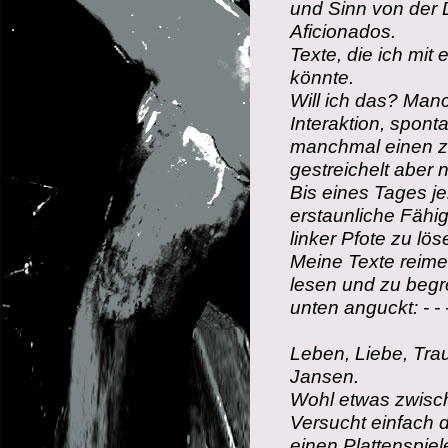
und Sinn von der 
Aficionados.
Texte, die ich mit
könnte.
Will ich das? Man
Interaktion, spon
manchmal einen z
gestreichelt aber 
Bis eines Tages j
erstaunliche Fähi
linker Pfote zu lö
Meine Texte reime
lesen und zu begr
unten anguckt: - - - - 
Leben, Liebe, Tra
Jansen.
Wohl etwas zwisch
Versucht einfach d
einen Plattenspiele