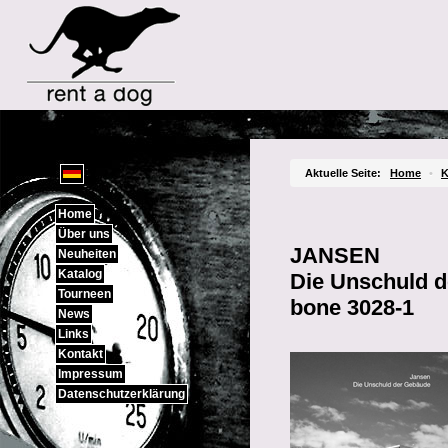
Sprachauswahl
Aktuelle Seite:
Home
•
K
Home
Über uns
JANSEN
Neuheiten
Katalog
Die Unschuld 
Tourneen
bone 3028-1
News
Links
Kontakt
Impressum
Datenschutzerklärung