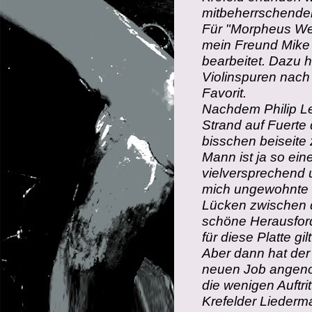
mitbeherrschenden
Für "Morpheus Wel
mein Freund Mike 
bearbeitet. Dazu 
Violinspuren nach
Favorit.
Nachdem Philip Le
Strand auf Fuerte 
bisschen beiseite
Mann ist ja so eine
vielversprechend u
mich ungewohnte K
Lücken zwischen 
schöne Herausford
für diese Platte gi
Aber dann hat de
neuen Job angeno
die wenigen Auftr
Krefelder Liederm