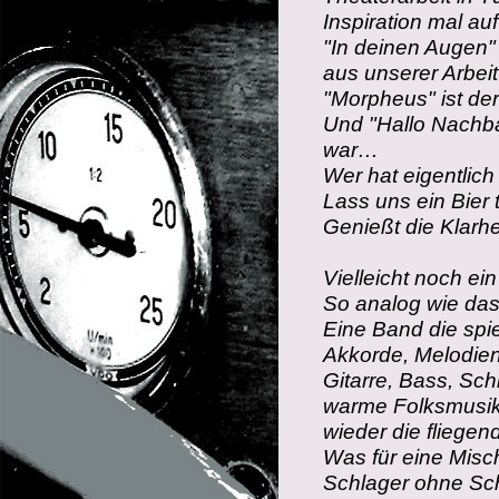
Inspiration mal au
"In deinen Augen"
aus unserer Arbei
"Morpheus" ist der
Und "Hallo Nachbar
war…
Wer hat eigentlic
Lass uns ein Bier
Genießt die Klarh
Vielleicht noch e
So analog wie da
Eine Band die spie
Akkorde, Melodien
Gitarre, Bass, Sc
warme Folksmusikge
wieder die fliegen
Was für eine Misc
Schlager ohne Sch