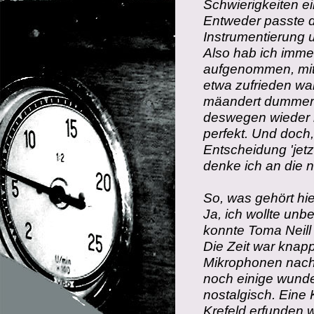
Schwierigkeiten ei
Entweder passte d
Instrumentierung 
Also hab ich imme
aufgenommen, mit 
etwa zufrieden wa
mäandert dummerwe
deswegen wieder 
perfekt. Und doch,
Entscheidung
'je
denke ich an die n
So, was gehört hi
Ja, ich wollte un
konnte Toma Neil
Die Zeit war knap
Mikrophonen nach 
noch einige wund
nostalgisch. Eine
Krefeld erfunden 