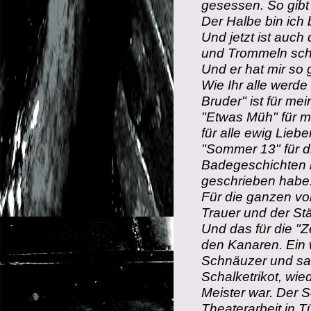
gesessen. So gibt
Der Halbe bin ich
Und jetzt ist auch
und Trommeln sche
Und er hat mir so g
Wie Ihr alle werde
Bruder" ist für me
"Etwas Müh" für m
für alle ewig Lieb
"Sommer 13" für d
Badegeschichten 
geschrieben habe
Für die ganzen vo
Trauer und der S
Und das für die "Z
den Kanaren. Ein w
Schnäuzer und sa
Schalketrikot, wied
Meister war. Der 
Theaterarbeit in T