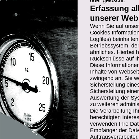
oder gelöscht.
Erfassung a
unserer Web
Wenn Sie auf unser
Cookies Information
Logfiles) beinhalt
Betriebssystem, de
ähnliches. Hierbei 
Rückschlüsse auf I
Diese Informatione
Inhalte von Webseit
zwingend an. Sie w
Sicherstellung ein
Sicherstellung eine
Auswertung der Syst
zu weiteren admini
Die Verarbeitung I
berechtigten Inter
verwenden Ihre Dat
Empfänger der Daten
Auftragsverarbeiter.