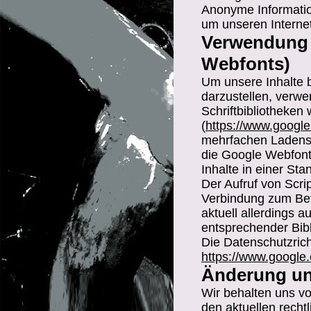
Anonyme Information
um unseren Internet
Verwendung 
Webfonts)
Um unsere Inhalte 
darzustellen, verwe
Schriftbibliotheken
(
https://www.googl
mehrfachen Ladens 
die Google Webfonts
Inhalte in einer Sta
Der Aufruf von Scrip
Verbindung zum Betr
aktuell allerdings 
entsprechender Bib
Die Datenschutzricht
https://www.google.
Änderung un
Wir behalten uns vo
den aktuellen rech