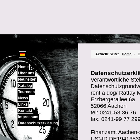
Sprachauswahl
Aktuelle Seite:
Home
•
D
Home
Datenschutzerkl
Über uns
Verantwortliche Ste
Neuheiten
Datenschutzgrundv
Katalog
Tourneen
rent a dog/ Rattay 
News
Erzbergerallee 6a
Links
52066 Aachen
Kontakt
tel: 0241-53 36 76
Impressum
fax: 0241-99 77 29
Datenschutzerklärung
Finanzamt Aachen-
USt-ID DE1941353