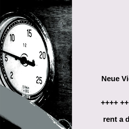
Neue V
++++ ++
rent a