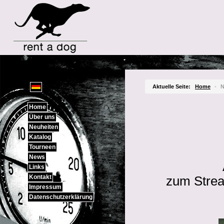
Sprachauswahl
Aktuelle Seite:
Home
•
Home
Über uns
Neuheiten
Katalog
Tourneen
News
Links
Kontakt
zum Strea
Impressum
Datenschutzerklärung