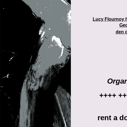
Lucy Flournoy h
Ged
den d
Organ
++++ ++
rent a d