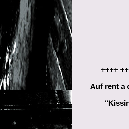
++++ ++
Auf rent a
"Kissi