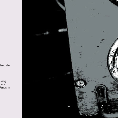
lang die
 Song
e auch
Venus In