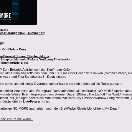
stcard
clear orange vinyl), nummeriert
od)
r Kent/Sylvia Dee)
ook/Bernard Sumner/Stephen Morris)
 Sangster/Manuela Rickers/Wolfgang Ellerbrock)
t Shuman/Eric Blau)
 Zum Beispiel: Aufräumen - den Kopf - den Keller.
e alte Demo-Kassette aus dem Jahr 1987 mit einer Cover-Version von „Summer Wine“, bis
Schwarz und Tina Sanudakura im Duett singen.
iden sofort an und einige Overdubs später haben sie sich schon auf die Reise gemacht.
 schickt ihnen eine alte „Eisengrau“ Demoaufnahme als Inspiration. NO MORE spielen den
ewohnte Weise. Ihre Interpretation von Skeeter Davis‘ 1962er „The End Of The World“ könnt
mmen. Mit „Ice Age“ covern sie zum ersten Mal einen Joy Division/Warsaw-Song, während „
r Bestandteil im Live-Programm ist.
bearbeiten NO MORE auch gleich noch den Brel/Walker/Bowie Monolithen „My Death“.
the-end-of-the-world...