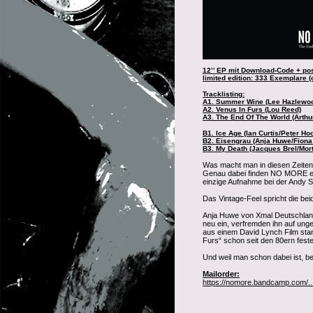
12’’ EP mit Download-Code + po
limited edition: 333 Exemplare (
Tracklisting:
A1. Summer Wine (Lee Hazlewo
A2. Venus In Furs (Lou Reed)
A3. The End Of The World (Arthu
B1. Ice Age (Ian Curtis/Peter H
B2. Eisengrau (Anja Huwe/Fiona
B3. My Death (Jacques Brel/Mor
Was macht man in diesen Zeiten?
Genau dabei finden NO MORE ein
einzige Aufnahme bei der Andy 
Das Vintage-Feel spricht die be
Anja Huwe von Xmal Deutschland
neu ein, verfremden ihn auf ung
aus einem David Lynch Film sta
Furs“ schon seit den 80ern feste
Und weil man schon dabei ist, 
Mailorder:
https://nomore.bandcamp.com/.../