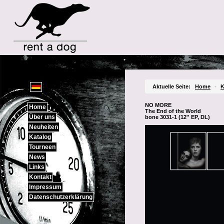
Sprachauswahl
Aktuelle Seite:
Home
•
K
NO MORE
Home
The End of the World
Über uns
bone 3031-1 (12'' EP, DL)
Neuheiten
Katalog
Tourneen
News
Links
Kontakt
Impressum
Datenschutzerklärung