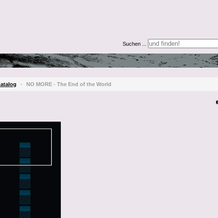
Suchen ...
atalog
•
NO MORE - The End of the World