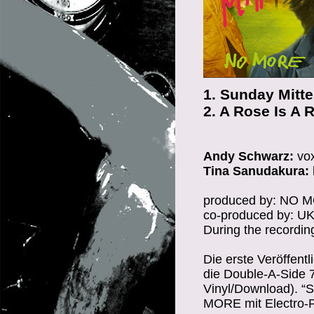
1. Sunday Mitte
2. A Rose Is A 
Andy Schwarz:
vox
Tina Sanudakura:
produced by: NO 
co-produced by: UK
During the recordi
Die erste Veröffen
die Double-A-Side 7
Vinyl/Download). “S
MORE mit Electro-P