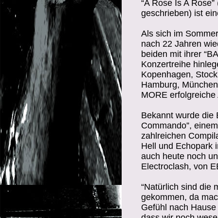
“A Rose Is A Rose” 
geschrieben) ist ei
Als sich im Somme
nach 22 Jahren wie
beiden mit ihrer 
Konzertreihe hinleg
Kopenhagen, Stockh
Hamburg, München u
MORE erfolgreiche A
Bekannt wurde die 
Commando”, einem Ti
zahlreichen Compil
Hell und Echopark i
auch heute noch unv
Electroclash, von E
“Natürlich sind di
gekommen, da mache
Gefühl nach Hause 
dass wir noch wesen