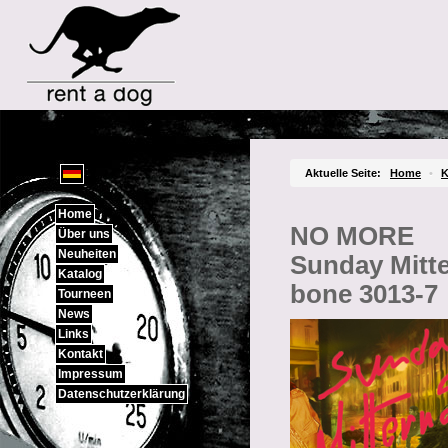
Sprachauswahl
Aktuelle Seite:
Home
•
K
Home
NO MORE
Über uns
Neuheiten
Sunday Mitte
Katalog
bone 3013-7
Tourneen
News
Links
Kontakt
Impressum
Datenschutzerklärung