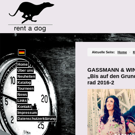
Sprachauswahl
Aktuelle Seite:
Home
•
K
Home
GASSMANN & WI
Über uns
„Bis auf den Grun
Neuheiten
rad 2016-2
Katalog
Tourneen
News
Links
Kontakt
Impressum
Datenschutzerklärung