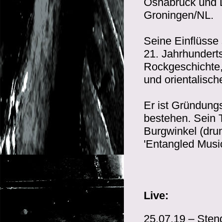
Osnabrück und D
Groningen/NL.
Seine Einflüsse 
21. Jahrhunderts
Rockgeschichte,
und orientalisch
Er ist Gründungs
bestehen. Sein 
Burgwinkel (dru
'Entangled Music
Live:
25.07.19 – Sten