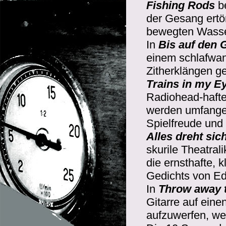
Fishing Rods
be
der Gesang ertö
bewegten Wasser
In
Bis auf den 
einem schlafwand
Zitherklängen g
Trains in my E
Radiohead-hafte
werden umfange
Spielfreude und
Alles dreht sic
skurile Theatral
die ernsthafte, 
Gedichts von Ed
In
Throw away t
Gitarre auf ein
aufzuwerfen, wer