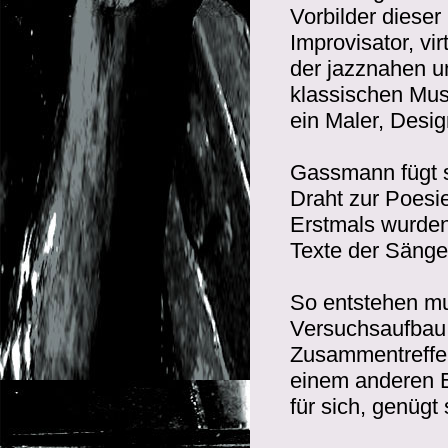
Vorbilder dieser
Improvisator, vi
der jazznahen un
klassischen Musi
ein Maler, Desig
Gassmann fügt si
Draht zur Poesi
Erstmals wurden
Texte der Sänger
So entstehen mus
Versuchsaufbau 
Zusammentreffen
einem anderen E
für sich, genügt 